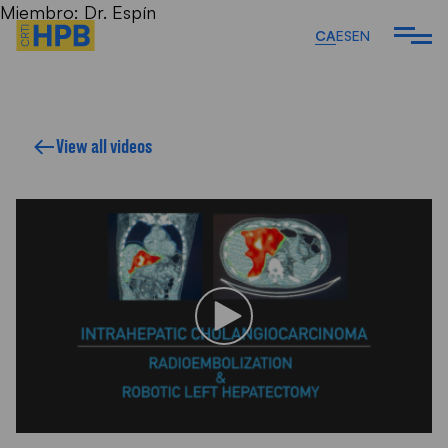
Miembro:
Dr. Espín
CA
ES
EN
View all videos
L'EQUIP
RTICLES I
IMENTS