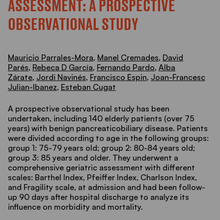
ASSESSMENT: A PROSPECTIVE
OBSERVATIONAL STUDY
Mauricio Parrales-Mora
,
Manel Cremades
,
David
Parés
,
Rebeca D García
,
Fernando Pardo
,
Alba
Zárate
,
Jordi Navinés
,
Francisco Espin
,
Joan-Francesc
Julian-Ibanez
,
Esteban Cugat
A prospective observational study has been
undertaken, including 140 elderly patients (over 75
years) with benign pancreaticobiliary disease. Patients
were divided according to age in the following groups:
group 1: 75-79 years old; group 2: 80-84 years old;
group 3: 85 years and older. They underwent a
comprehensive geriatric assessment with different
scales: Barthel Index, Pfeiffer Index, Charlson Index,
and Fragility scale, at admission and had been follow-
up 90 days after hospital discharge to analyze its
influence on morbidity and mortality.