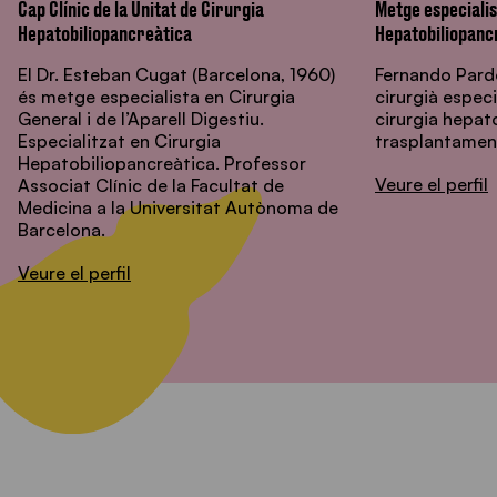
Cap Clínic de la Unitat de Cirurgia
Metge especialis
Hepatobiliopancreàtica
Hepatobiliopanc
El Dr. Esteban Cugat (Barcelona, 1960)
Fernando Pardo
és metge especialista en Cirurgia
cirurgià especi
General i de l’Aparell Digestiu.
cirurgia hepat
Especialitzat en Cirurgia
trasplantamen
Hepatobiliopancreàtica. Professor
Veure el perfil
Associat Clínic de la Facultat de
Medicina a la Universitat Autònoma de
Barcelona.
Veure el perfil