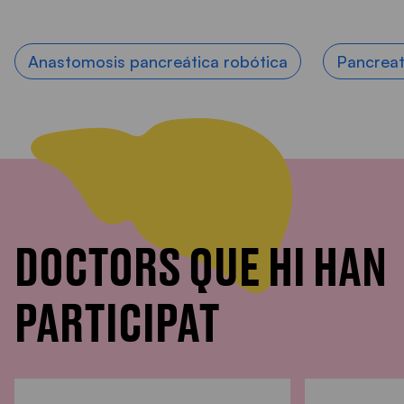
Anastomosis pancreática robótica
Pancrea
DOCTORS QUE HI HAN
PARTICIPAT