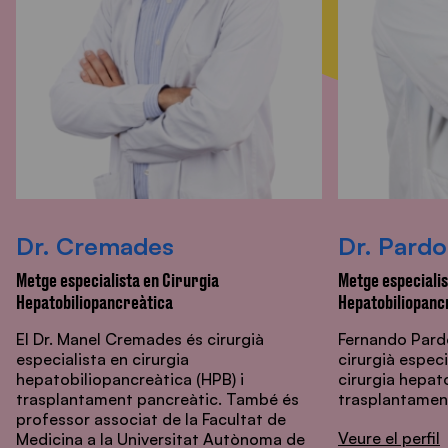
Dr. Cremades
Dr. Pardo
Metge especialista en Cirurgia
Metge especialis
Hepatobiliopancreàtica
Hepatobiliopanc
El Dr. Manel Cremades és cirurgià
Fernando Pardo
especialista en cirurgia
cirurgià especi
hepatobiliopancreàtica (HPB) i
cirurgia hepat
trasplantament pancreàtic. També és
trasplantamen
professor associat de la Facultat de
Veure el perfil
Medicina a la Universitat Autònoma de