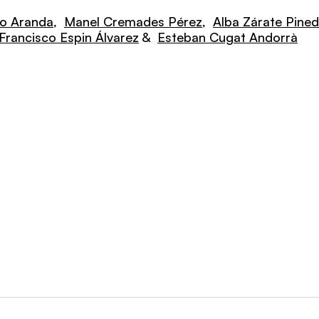
o Aranda
,
Manel Cremades Pérez
,
Alba Zárate Pine
Francisco Espin Álvarez
&
Esteban Cugat Andorrà