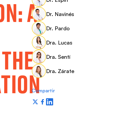
N: A
Dr. Navinés
Dr. Pardo
Dra. Lucas
 THE
Dra. Sentí
Dra. Zárate
TION
Compartir