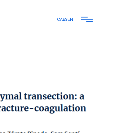
CA
ES
EN