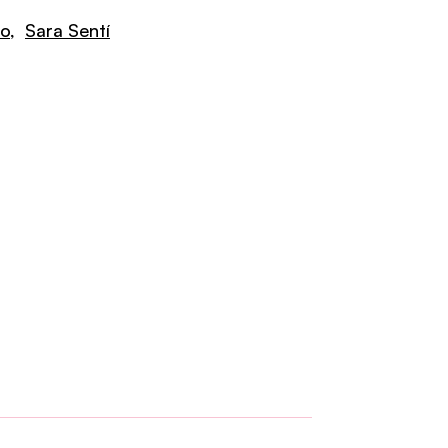
do
,
Sara Sentí