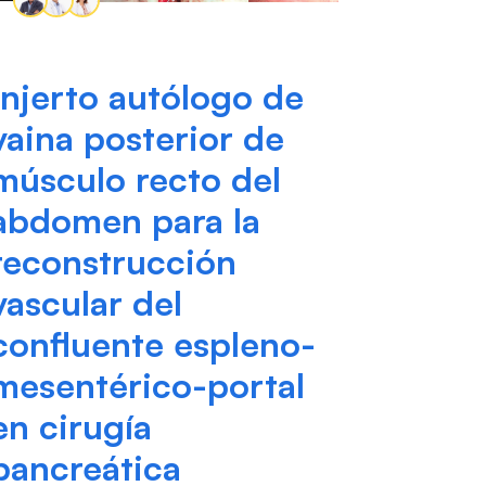
Injerto autólogo de
vaina posterior de
músculo recto del
abdomen para la
reconstrucción
vascular del
confluente espleno-
mesentérico-portal
en cirugía
pancreática