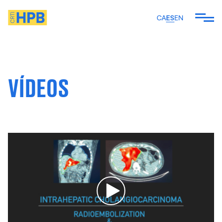
CA
ES
EN
 SOMOS
VÍDEOS
EMOS
ARTÍCULOS Y