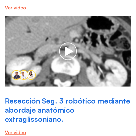
Ver video
Resección Seg. 3 robótico mediante
abordaje anatómico
extraglissoniano.
Ver video