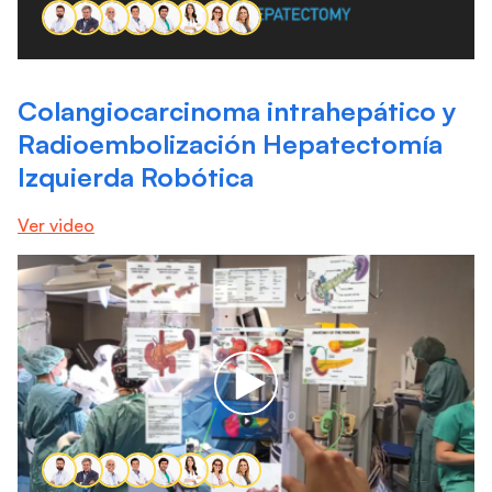
ONES
O
Colangiocarcinoma intrahepático y
Radioembolización Hepatectomía
Izquierda Robótica
Ver video