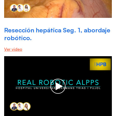
Resección hepática Seg. 1, abordaje
robótico.
Ver video