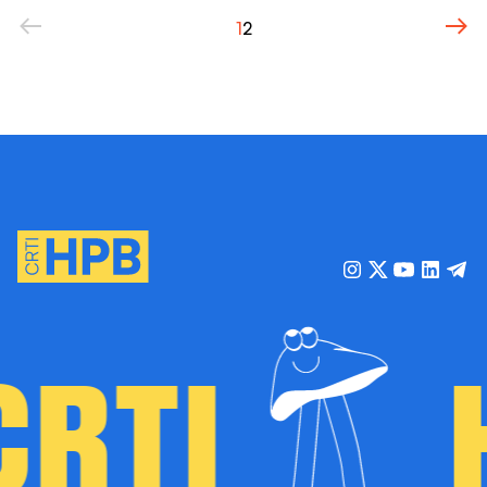
1
2
RTI
H