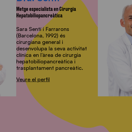
Metge especialista en Cirurgia
Hepatobiliopancreàtica
Sara Sentí i Farrarons
(Barcelona, 1992) és
cirurgiana general i
desenvolupa la seva activitat
clínica en l’àrea de cirurgia
hepatobiliopancreàtica i
trasplantament pancreàtic.
Veure el perfil