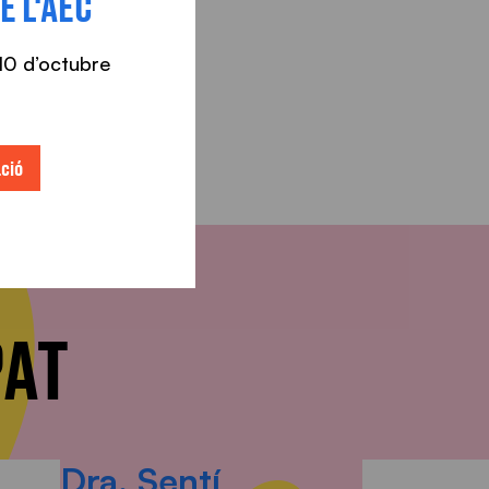
E L'AEC
l 10 d’octubre
ció
PAT
Dra. Sentí