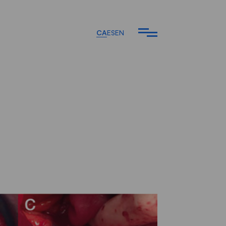
CA
ES
EN