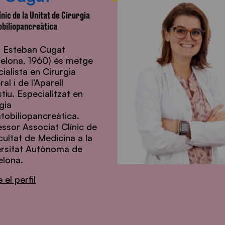
ínic de la Unitat de Cirurgia
biliopancreàtica
r. Esteban Cugat
celona, 1960) és metge
ialista en Cirurgia
al i de l’Aparell
tiu. Especialitzat en
gia
tobiliopancreàtica.
ssor Associat Clínic de
cultat de Medicina a la
ersitat Autònoma de
elona.
 el perfil