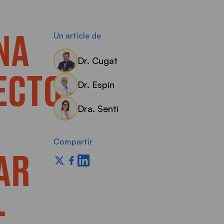
NA
Un article de
Dr. Cugat
ECTO
Dr. Espín
Dra. Sentí
Compartir
AR
-