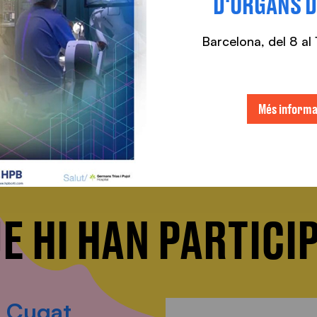
D'ÒRGANS D
Barcelona, ​​del 8 a
Més informa
E HI HAN PARTICI
. Cugat