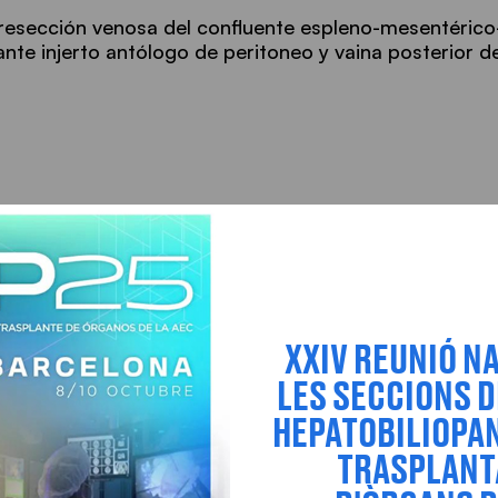
resección venosa del confluente espleno-mesentérico
nte injerto antólogo de peritoneo y vaina posterior 
XXIV REUNIÓ N
LES SECCIONS D
HEPATOBILIOPAN
TRASPLAN