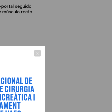
-portal seguido
de músculo recto
ACIONAL DE
E CIRURGIA
CREÀTICA I
TAMENT