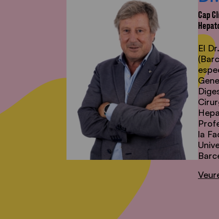
Cap Cl
Hepato
El D
(Bar
espec
Gener
Diges
Cirur
Hepa
Profe
la Fa
Univ
Barc
Veure