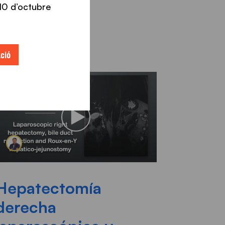
l 10 d’octubre
ció
Hepatectomía
derecha