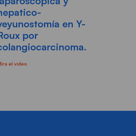
laparoscópica y
hepatico-
yeyunostomía en Y-
Roux por
colangiocarcinoma.
ira el vídeo