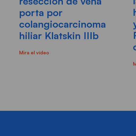
resección de vena
porta por
colangiocarcinoma
hiliar Klatskin IIIb
Mira el vídeo
M