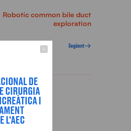
Robotic common bile duct
exploration
Següent
ACIONAL DE
E CIRURGIA
CREÀTICA I
TAMENT
E L'AEC