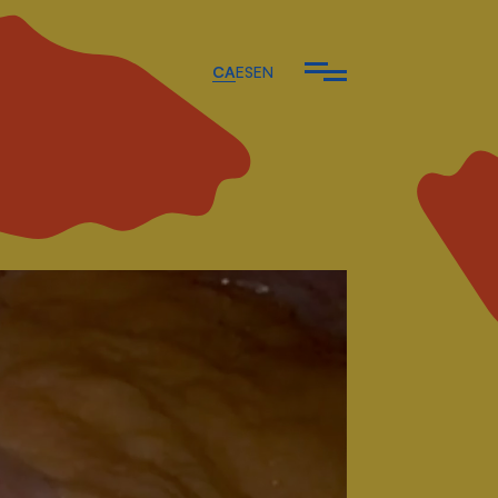
CA
ES
EN