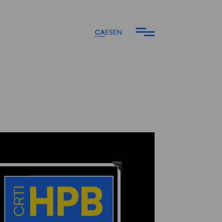
CA
ES
EN