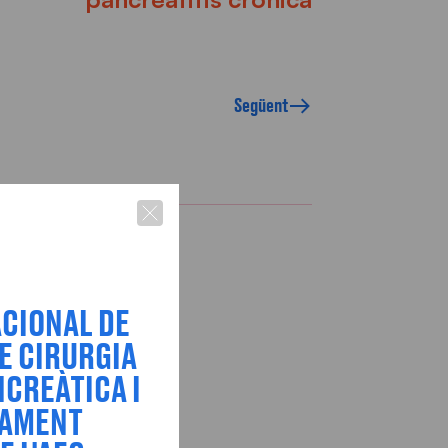
Següent
ACIONAL DE
E CIRURGIA
CREÀTICA I
TAMENT