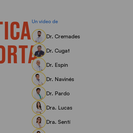
TICA
Un vídeo de
Dr. Cremades
PORTA
Dr. Cugat
Dr. Espín
Dr. Navinés
Dr. Pardo
Dra. Lucas
Dra. Sentí