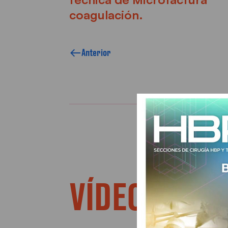
coagulación.
Anterior
VÍDEOS REL