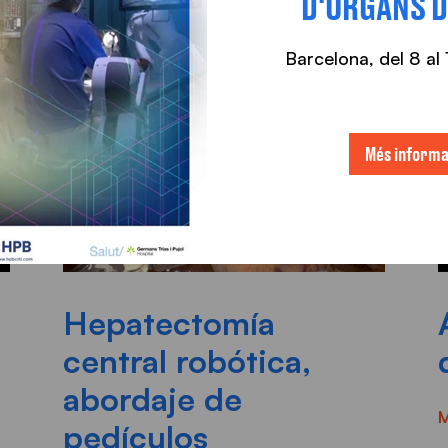
D'ÒRGANS D
Barcelona, ​​del 8 a
Més informa
Hepatectomía
central robótica,
abordaje de
M
pedículos