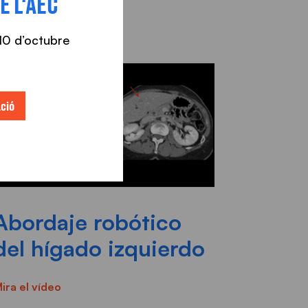
E L'AEC
l 10 d’octubre
ció
Abordaje robótico
del hígado izquierdo
ira el vídeo