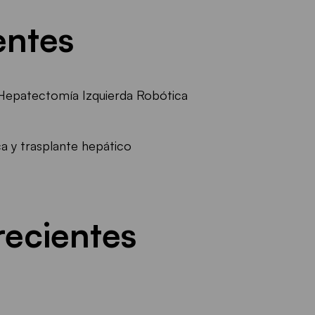
entes
Hepatectomía Izquierda Robótica
a y trasplante hepático
recientes