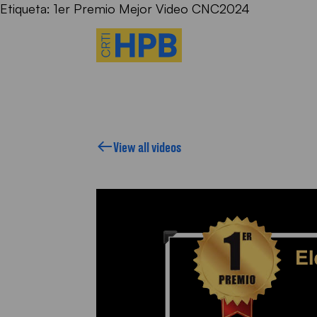
Etiqueta:
1er Premio Mejor Video CNC2024
UI SOM
View all videos
UÈ FEM
ONEIX A L'EQUIP
ÍDEOS, ARTICLES I 