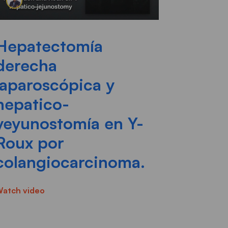
Hepatectomía
derecha
laparoscópica y
hepatico-
yeyunostomía en Y-
Roux por
colangiocarcinoma.
atch video