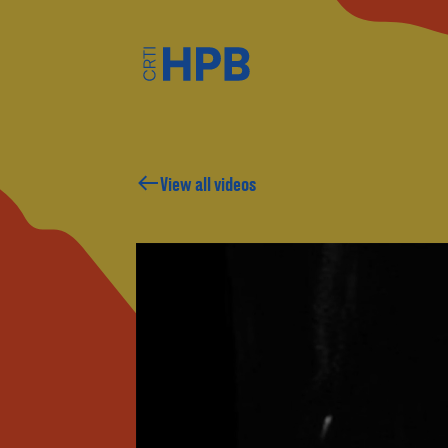
HO WE ARE
View all videos
HAT WE DO
EET THE TEAM
IDEOS, ARTICLES AN