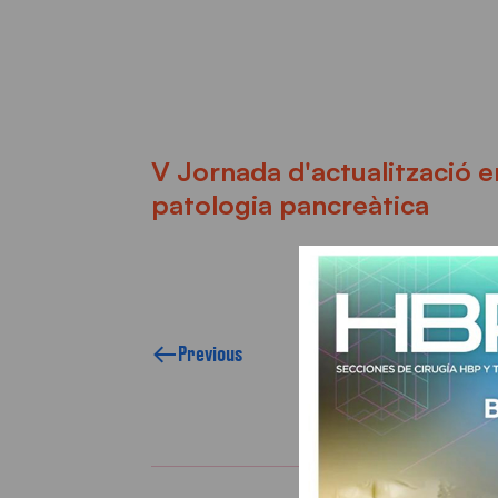
V Jornada d'actualització e
patologia pancreàtica
Previous