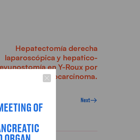
Hepatectomía derecha
laparoscópica y hepatico-
eyunostomía en Y-Roux por
colangiocarcinoma.
Next
MEETING OF
ANCREATIC
D ORGAN