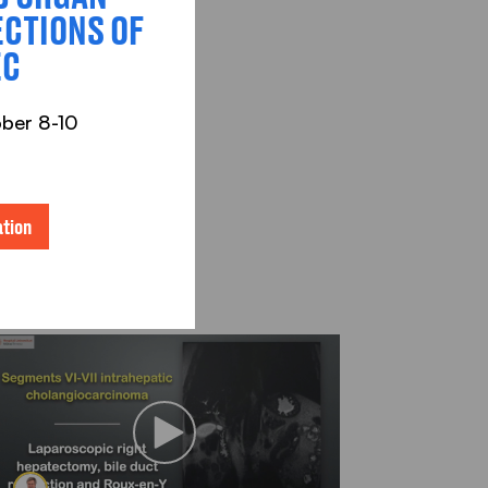
CTIONS OF
EC
ober 8-10
tion