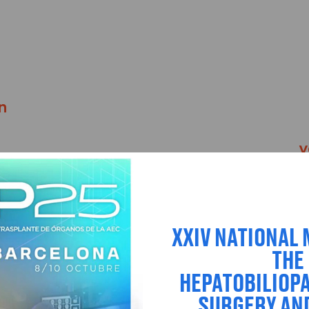
n
y
XXIV NATIONAL 
THE
HEPATOBILIOP
SURGERY AN