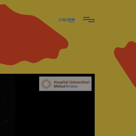
CA
ES
EN