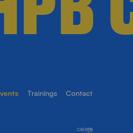
HPB C
events
Trainings
Contact
CA
ES
EN