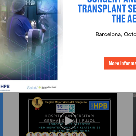
TRANSPLANT SE
THE A
Barcelona, ​​Oct
DEOS
More informa