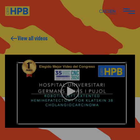
CA
ES
EN
View all videos
ARE
 DO
 TEAM
ARTICLES AND