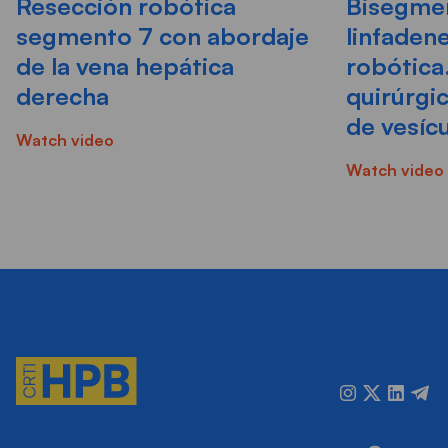
Resección robótica
Bisegmen
segmento 7 con abordaje
linfadene
de la vena hepática
robótica
derecha
quirúrgi
de vesícu
Watch video
Watch video