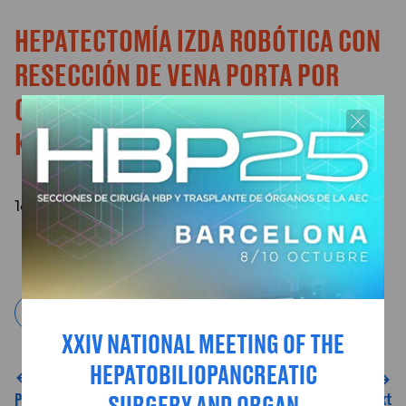
HEPATECTOMÍA IZDA ROBÓTICA CON
RESECCIÓN DE VENA PORTA POR
COLANGIOCARCINOMA HILIAR
KLATSKIN IIIB
1er Premio del Congreso Nacional de Cirugía 2024
1er Premio Mejor Video CNC2024
XXIV NATIONAL MEETING OF THE
HEPATOBILIOPANCREATIC
Next
Previous
SURGERY AND ORGAN