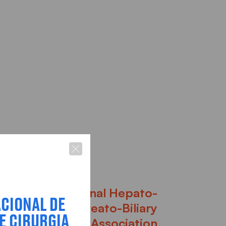
International Hepato-
ACIONAL DE
Pancreato-Biliary
E CIRURGIA
Association