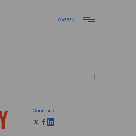
CA
ES
EN
Y
Compartir