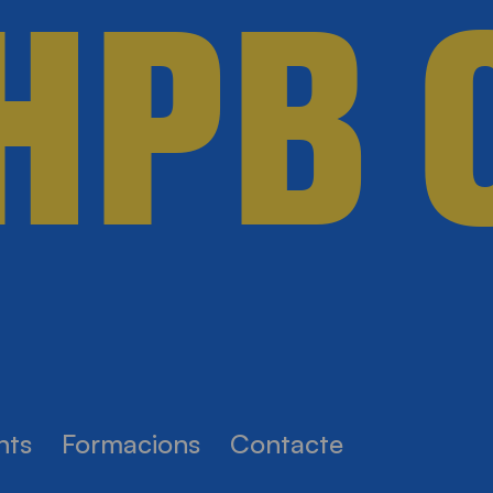
HPB C
nts
Formacions
Contacte