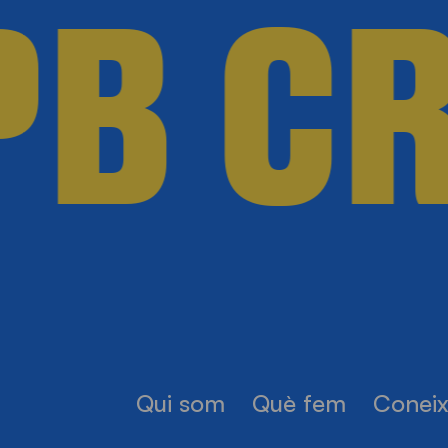
B CR
Qui som
Què fem
Coneix