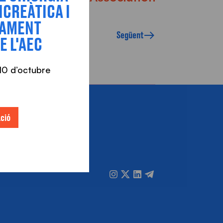
CREÀTICA I
TAMENT
Següent
E L'AEC
l 10 d’octubre
ció