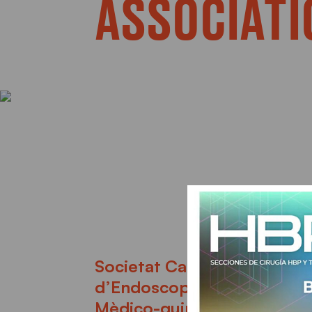
ASSOCIATI
ORMACIONS
ONTACTE
Societat Catalana
d’Endoscopia Digestiva
Mèdico-quirúrgica