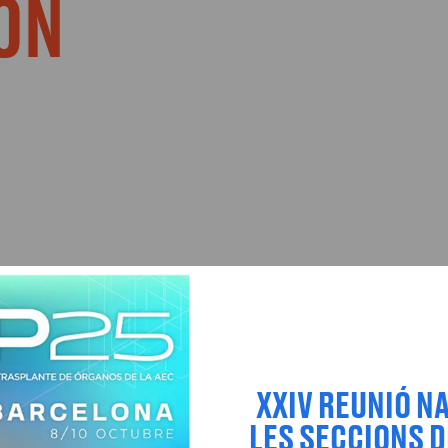
ON
XXIV REUNIÓ N
LES SECCIONS D