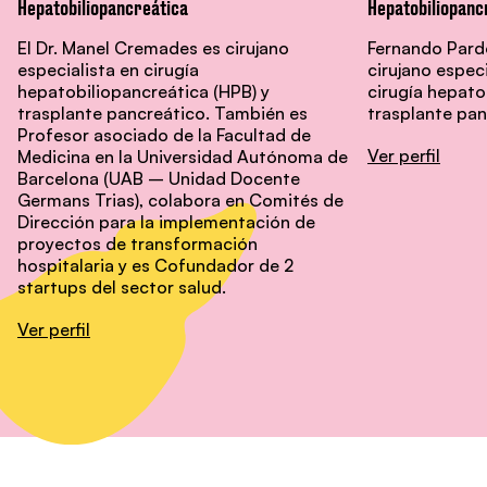
Hepatobiliopancreática
Hepatobiliopanc
El Dr. Manel Cremades es cirujano
Fernando Pardo
especialista en cirugía
cirujano especi
hepatobiliopancreática (HPB) y
cirugía hepato
trasplante pancreático. También es
trasplante pan
Profesor asociado de la Facultad de
Ver perfil
Medicina en la Universidad Autónoma de
Barcelona (UAB – Unidad Docente
Germans Trias), colabora en Comités de
Dirección para la implementación de
proyectos de transformación
hospitalaria y es Cofundador de 2
startups del sector salud.
Ver perfil